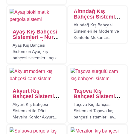
Altındağ Kış
Bahçesi Sistemleri
– Nur Kış Bahçesi
Altındağ Kış Bahçesi
Ayaş Kış Bahçesi
Sistemleri ile Modern ve
Sistemleri – Nur
Konforlu Mekanlar...
Kış Bahçesi
Ayaş Kış Bahçesi
Sistemleri Ayaş kış
bahçesi sistemleri, açık...
Akyurt Kış
Taşova Kış
Bahçesi Sistemleri
Bahçesi Sistemleri
– Nur Kış Bahçesi
– Nur Kış Bahçesi
Akyurt Kış Bahçesi
Taşova Kış Bahçesi
Sistemleri ile Dört
Sistemleri Taşova kış
Mevsim Konfor Akyurt...
bahçesi sistemleri, ev...