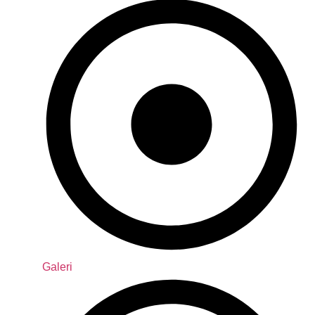
Galeri