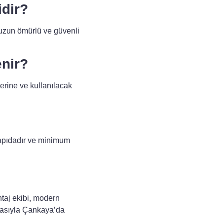
idir?
n uzun ömürlü ve güvenli
enir?
erine ve kullanılacak
yapıdadır ve minimum
taj ekibi, modern
ikasıyla Çankaya’da