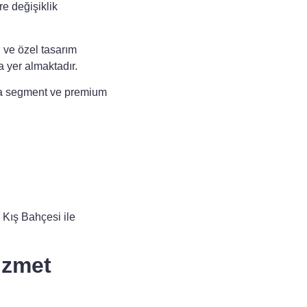
e değişiklik
i ve özel tasarım
a yer almaktadır.
rta segment ve premium
r Kış Bahçesi ile
izmet