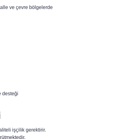
lle ve çevre bölgelerde
e desteği
i
li işçilik gerektirir.
rütmektedir.