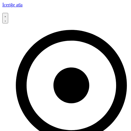
İçeriğe atla