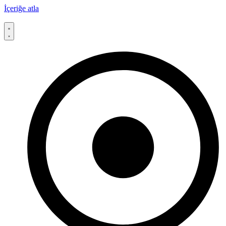
İçeriğe atla