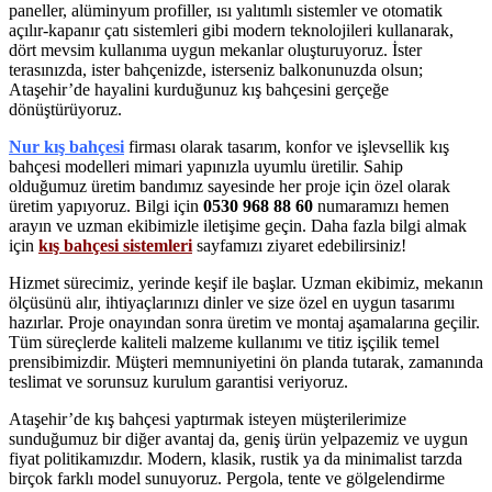
paneller, alüminyum profiller, ısı yalıtımlı sistemler ve otomatik
açılır-kapanır çatı sistemleri gibi modern teknolojileri kullanarak,
dört mevsim kullanıma uygun mekanlar oluşturuyoruz. İster
terasınızda, ister bahçenizde, isterseniz balkonunuzda olsun;
Ataşehir’de hayalini kurduğunuz kış bahçesini gerçeğe
dönüştürüyoruz.
Nur kış bahçesi
firması olarak tasarım, konfor ve işlevsellik kış
bahçesi modelleri mimari yapınızla uyumlu üretilir. Sahip
olduğumuz üretim bandımız sayesinde her proje için özel olarak
üretim yapıyoruz. Bilgi için
0530 968 88 60
numaramızı hemen
arayın ve uzman ekibimizle iletişime geçin. Daha fazla bilgi almak
için
kış bahçesi sistemleri
sayfamızı ziyaret edebilirsiniz!
Hizmet sürecimiz, yerinde keşif ile başlar. Uzman ekibimiz, mekanın
ölçüsünü alır, ihtiyaçlarınızı dinler ve size özel en uygun tasarımı
hazırlar. Proje onayından sonra üretim ve montaj aşamalarına geçilir.
Tüm süreçlerde kaliteli malzeme kullanımı ve titiz işçilik temel
prensibimizdir. Müşteri memnuniyetini ön planda tutarak, zamanında
teslimat ve sorunsuz kurulum garantisi veriyoruz.
Ataşehir’de kış bahçesi yaptırmak isteyen müşterilerimize
sunduğumuz bir diğer avantaj da, geniş ürün yelpazemiz ve uygun
fiyat politikamızdır. Modern, klasik, rustik ya da minimalist tarzda
birçok farklı model sunuyoruz. Pergola, tente ve gölgelendirme