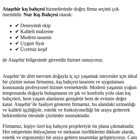
Ataşehir kış bahçesi
hizmetlerinde doğru firma seçimi çok
önemlidir.
Nur Kış Bahçesi
olarak:
✔ Deneyimli ekip
✔ Kaliteli malzeme
✔ Modern tasarım
✔ Uygun fiyat
✔ Ücretsiz keşif
ile Ataşehir bölgesinde güvenilir hizmet sunuyoruz.
Ataşehir’de dört mevsim doğayla iç içe yaşamak isteyenler için ideal
bir çözüm sunan firmamız, kış bahçesi tasarımı ve uygulaması
konusunda profesyonel hizmet vermektedir. Modern yaşamın yoğun
temposunda doğayla buluşmanın en şık ve konforlu yolu olan kış
bahçeleri, hem yaşam alanlarını genişletir hem de evinize değer
katar. Ataşehir’de faaliyet gösteren firmamız, bu alandaki uzmanlığı
ve kaliteli işçiliğiyle, estetik ve fonksiyonelliği bir araya getirerek
beklentilerin ötesinde çözümler sunmaktadır.
Firmamız, kişiye özel kış bahçesi projeleriyle ön plana çıkmaktadır.
Her müşterinin ihtiyaçlarını ve mekanın özelliklerini dikkate alarak,
estetik ve ergonomiyi bir araya getiren tasarımlar geliştiriyoruz. Cam