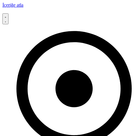
İçeriğe atla