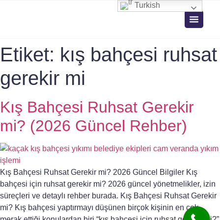
Turkish
Etiket:
kış bahçesi ruhsat
gerekir mi
Kış Bahçesi Ruhsat Gerekir
mi? (2026 Güncel Rehber)
Kış Bahçesi Ruhsat Gerekir mi? 2026 Güncel Bilgiler Kış
bahçesi için ruhsat gerekir mi? 2026 güncel yönetmelikler, izin
süreçleri ve detaylı rehber burada. Kış Bahçesi Ruhsat Gerekir
mi? Kış bahçesi yaptırmayı düşünen birçok kişinin en çok
merak ettiği konulardan biri “kış bahçesi için ruhsat gerekir mi?”