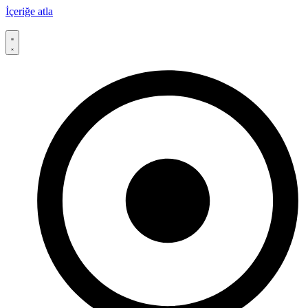
İçeriğe atla