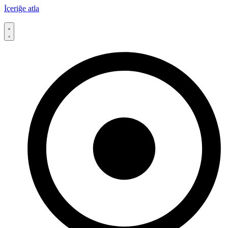
İçeriğe atla